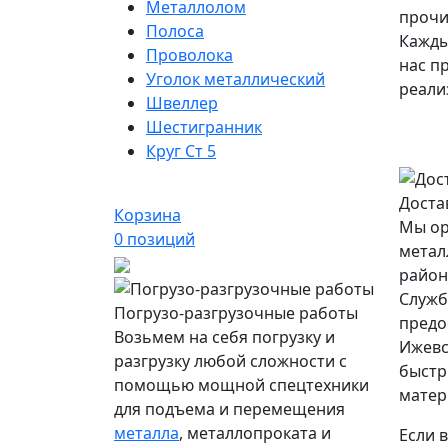
Металлолом
прочи
Полоса
Кажды
Проволока
нас п
Уголок металлический
реали
Швеллер
Шестигранник
Круг Ст 5
Доста
Корзина
Мы ор
0
позиций
метал
район
Служб
Погрузо-разгрузочные работы
предо
Возьмем на себя погрузку и
Ижевс
разгрузку любой сложности с
быстр
помощью мощной спецтехники
матер
для подъема и перемещения
металла
, металлопроката и
Если 