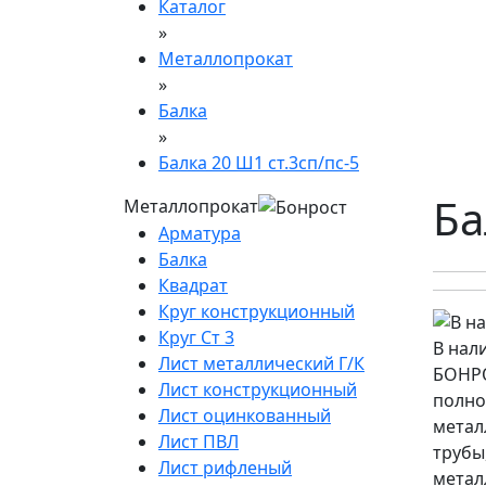
Каталог
»
Металлопрокат
»
Балка
»
Балка 20 Ш1 ст.3сп/пс-5
Ба
Металлопрокат
Арматура
Балка
Квадрат
Круг конструкционный
Круг Ст 3
В нал
Лист металлический Г/К
БОНРО
Лист конструкционный
полно
Лист оцинкованный
метал
Лист ПВЛ
трубы
Лист рифленый
метал