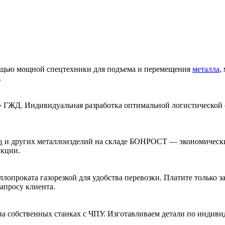
мощью мощной спецтехники для подъема и перемещения
металла
,
.
» ГЖД. Индивидуальная разработка оптимальной логистической 
в
и других металлоизделий на складе БОНРОСТ — экономически
укции.
ллопроката газорезкой для удобства перевозки. Платите только за
апросу клиента.
 на собственных станках с ЧПУ. Изготавливаем детали по индив