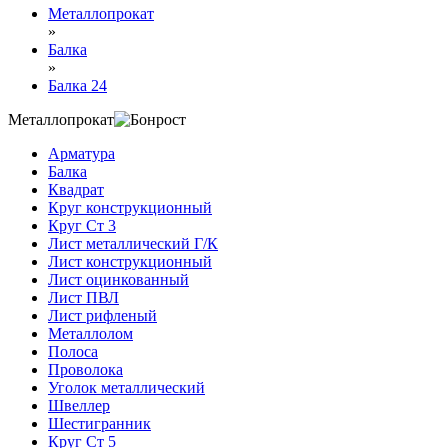
Металлопрокат
»
Балка
»
Балка 24
Металлопрокат
Арматура
Балка
Квадрат
Круг конструкционный
Круг Ст 3
Лист металлический Г/К
Лист конструкционный
Лист оцинкованный
Лист ПВЛ
Лист рифленый
Металлолом
Полоса
Проволока
Уголок металлический
Швеллер
Шестигранник
Круг Ст 5