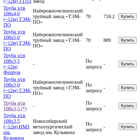
(~12м) ТТПЗ
завод
Труба э/св
Набережночелнинский
108х4,0
трубный завод «ТЭМ-
70
718.2
Купить
(~12м) ТЭМ-
ПО»
ПО
Труба э/св
Набережночелнинский
108х5,0
трубный завод «ТЭМ-
70
889
Купить
(~12м) ТЭМ-
ПО»
ПО
Труба э/св
108х3,5
По
-
-
Купить
(~12м)
запросу
Феррум
Труба э/св
Набережночелнинский
108х3,0
По
трубный завод «ТЭМ-
-
Купить
(~12м) ТЭМ-
запросу
ПО»
ПО
Труба э/св
По
-
-
Купить
108х3,5 (*)
запросу
Труба э/св
108х3,5
Новосибирский
По
(~12м) НМЗ
металлургический
-
Купить
запросу
им.
завод им. Кузьмина
Кузьмина