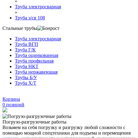
»
Труба электросварная
»
Труба э/св 108
Стальные трубы
Труба электросварная
Труба ВГП
Труба Г/К
Труба оцинкованная
Труба профильная
Труба НКТ
Труба нержавеющая
Трубы Б/У
Труба Х/Т
Корзина
0
позиций
Погрузо-разгрузочные работы
Возьмем на себя погрузку и разгрузку любой сложности с
помощью мощной спецтехники для подъема и перемещения