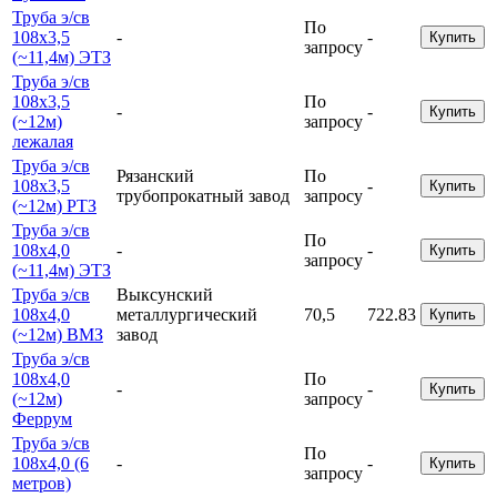
Труба э/св
По
108х3,5
-
-
Купить
запросу
(~11,4м) ЭТЗ
Труба э/св
108х3,5
По
-
-
Купить
(~12м)
запросу
лежалая
Труба э/св
Рязанский
По
108х3,5
-
Купить
трубопрокатный завод
запросу
(~12м) РТЗ
Труба э/св
По
108х4,0
-
-
Купить
запросу
(~11,4м) ЭТЗ
Труба э/св
Выксунский
108х4,0
металлургический
70,5
722.83
Купить
(~12м) ВМЗ
завод
Труба э/св
108х4,0
По
-
-
Купить
(~12м)
запросу
Феррум
Труба э/св
По
108х4,0 (6
-
-
Купить
запросу
метров)