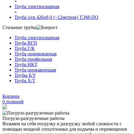
»
Труба электросварная
»
Труба э/св 426х8,0 (~12метров) ТЭМ-ПО
Стальные трубы
Труба электросварная
Труба ВГП
Труба Г/К
Труба оцинкованная
Труба профильная
Труба НКТ
Труба нержавеющая
Трубы Б/У
Труба Х/Т
Корзина
0
позиций
Погрузо-разгрузочные работы
Возьмем на себя погрузку и разгрузку любой сложности с
помощью мощной спецтехники для подъема и перемещения