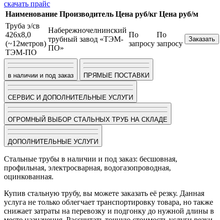
скачать прайс
Наименование
Производитель
Цена руб/кг
Цена руб/м
Труба э/св
Набережночелнинский
426х8,0
По
По
трубный завод «ТЭМ-
Заказать
(~12метров)
запросу
запросу
ПО»
ТЭМ-ПО
в наличии и под заказ
ПРЯМЫЕ ПОСТАВКИ
СЕРВИС И ДОПОЛНИТЕЛЬНЫЕ УСЛУГИ
ОГРОМНЫЙ ВЫБОР СТАЛЬНЫХ ТРУБ НА СКЛАДЕ
ДОПОЛНИТЕЛЬНЫЕ УСЛУГИ
Стальные трубы в наличии и под заказ: бесшовная,
профильная, электросварная, водогазопроводная,
оцинкованная.
Купив стальную трубу, вы можете заказать её резку. Данная
услуга не только облегчает транспортировку товара, но также
снижает затраты на перевозку и подгонку до нужной длины в
месте назначения. Рассчитать точную стоимость услуги резки,