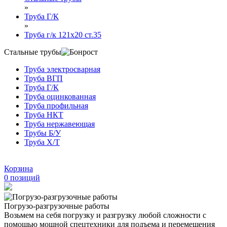
»
Труба Г/К
»
Труба г/к 121х20 ст.35
Стальные трубы
Труба электросварная
Труба ВГП
Труба Г/К
Труба оцинкованная
Труба профильная
Труба НКТ
Труба нержавеющая
Трубы Б/У
Труба Х/Т
Корзина
0
позиций
Погрузо-разгрузочные работы
Возьмем на себя погрузку и разгрузку любой сложности с
помощью мощной спецтехники для подъема и перемещения