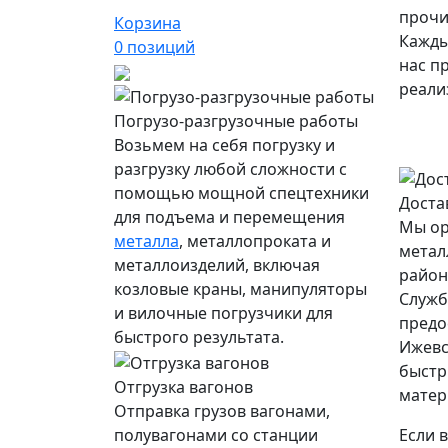
прочи
Корзина
Кажды
0
позиций
нас п
реали
Погрузо-разгрузочные работы
Возьмем на себя погрузку и
разгрузку любой сложности с
помощью мощной спецтехники
Доста
для подъема и перемещения
Мы ор
металла
, металлопроката и
метал
металлоизделий, включая
район
козловые краны, манипуляторы
Служб
и вилочные погрузчики для
предо
быстрого результата.
Ижевс
быстр
Отгрузка вагонов
матер
Отправка грузов вагонами,
полувагонами со станции
Если 