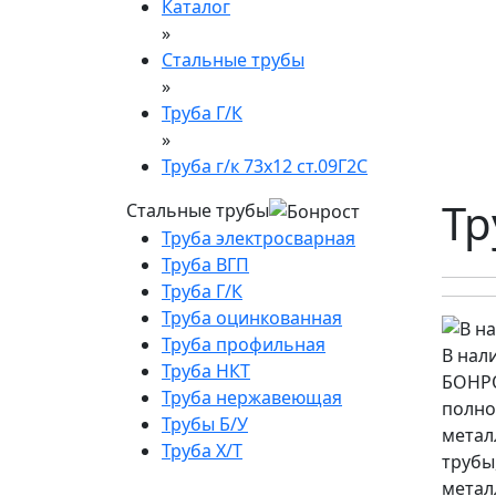
Каталог
»
Стальные трубы
»
Труба Г/К
»
Труба г/к 73х12 ст.09Г2С
Тр
Стальные трубы
Труба электросварная
Труба ВГП
Труба Г/К
Труба оцинкованная
Труба профильная
В нал
Труба НКТ
БОНРО
Труба нержавеющая
полно
Трубы Б/У
метал
Труба Х/Т
трубы
метал