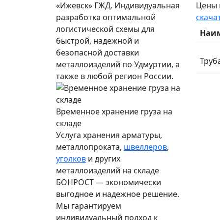
«Ижевск» ГЖД. Индивидуальная
Цены н
разработка оптимальной
скача
логистической схемы для
Наи
быстрой, надежной и
безопасной доставки
Труба
металлоизделий по Удмуртии, а
также в любой регион России.
Временное хранение груза на
складе
Услуга хранения
арматуры
,
металлопроката,
швеллеров
,
уголков
и других
металлоизделий на складе
БОНРОСТ — экономически
выгодное и надежное решение.
Мы гарантируем
индивидуальный подход к