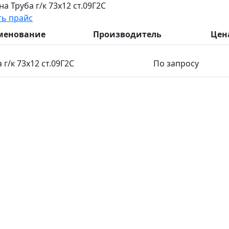
а Труба г/к 73х12 ст.09Г2С
ть прайс
менование
Производитель
Цен
 г/к 73х12 ст.09Г2С
По запросу