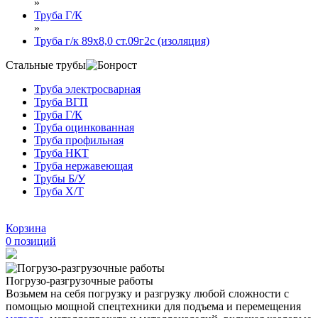
»
Труба Г/К
»
Труба г/к 89х8,0 ст.09г2с (изоляция)
Стальные трубы
Труба электросварная
Труба ВГП
Труба Г/К
Труба оцинкованная
Труба профильная
Труба НКТ
Труба нержавеющая
Трубы Б/У
Труба Х/Т
Корзина
0
позиций
Погрузо-разгрузочные работы
Возьмем на себя погрузку и разгрузку любой сложности с
помощью мощной спецтехники для подъема и перемещения