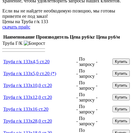
хранение, чтобы удовлетворить запросы наших клиентов.
Если вы не найдете необходимую позицию, мы готовы
привезти ее под заказ!
Цены на Труба г/к 133
скачать прайс
Наименование
Производитель
Цена руб/кг
Цена руб/м
Труба Г/К
По
Труба г/к 133х4,5 ст.20
-
-
Купить
запросу
По
Труба г/к 133х5,0 ст.20 (*)
-
-
Купить
запросу
По
Труба г/к 133х10,0 ст.20
-
-
Купить
запросу
По
Труба г/к 133х12,0 ст.20
-
-
Купить
запросу
По
Труба г/к 133х16 ст.20
-
-
Купить
запросу
По
Труба г/к 133х28,0 ст.20
-
-
Купить
запросу
По
Труба г/к 133х18,0 ст.20
-
-
Купить