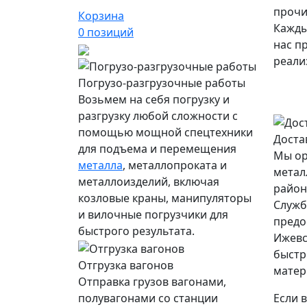
прочи
Корзина
Кажды
0
позиций
нас п
реали
Погрузо-разгрузочные работы
Возьмем на себя погрузку и
разгрузку любой сложности с
помощью мощной спецтехники
Доста
для подъема и перемещения
Мы ор
металла
, металлопроката и
метал
металлоизделий, включая
район
козловые краны, манипуляторы
Служб
и вилочные погрузчики для
предо
быстрого результата.
Ижевс
быстр
Отгрузка вагонов
матер
Отправка грузов вагонами,
полувагонами со станции
Если 