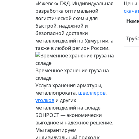
«Ижевск» ГЖД. Индивидуальная
Цены н
разработка оптимальной
скача
логистической схемы для
Наи
быстрой, надежной и
безопасной доставки
Труба
металлоизделий по Удмуртии, а
также в любой регион России.
Временное хранение груза на
складе
Услуга хранения
арматуры
,
металлопроката,
швеллеров
,
уголков
и других
металлоизделий на складе
БОНРОСТ — экономически
выгодное и надежное решение.
Мы гарантируем
индивидуальный подход к