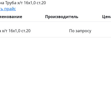
а Труба х/т 16х1,0 ст.20
ть прайс
менование
Производитель
Цен
 х/т 16х1,0 ст.20
По запросу