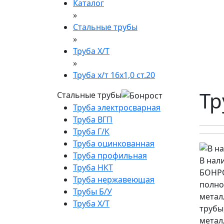
Каталог
»
Стальные трубы
»
Труба Х/Т
»
Труба х/т 16х1,0 ст.20
Тр
Стальные трубы
Труба электросварная
Труба ВГП
Труба Г/К
Труба оцинкованная
Труба профильная
В нал
Труба НКТ
БОНРО
Труба нержавеющая
полно
Трубы Б/У
метал
Труба Х/Т
трубы
метал