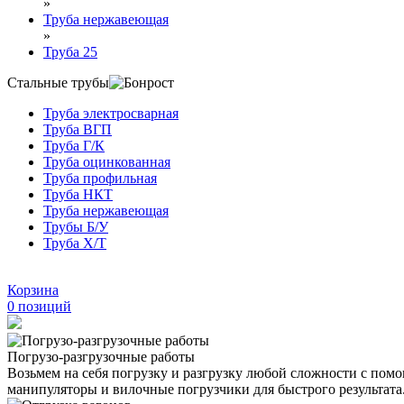
»
Труба нержавеющая
»
Труба 25
Стальные трубы
Труба электросварная
Труба ВГП
Труба Г/К
Труба оцинкованная
Труба профильная
Труба НКТ
Труба нержавеющая
Трубы Б/У
Труба Х/Т
Корзина
0
позиций
Погрузо-разгрузочные работы
Возьмем на себя погрузку и разгрузку любой сложности с по
манипуляторы и вилочные погрузчики для быстрого результата