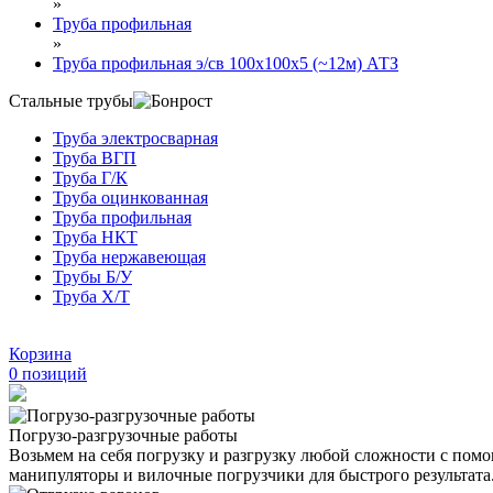
»
Труба профильная
»
Труба профильная э/св 100х100х5 (~12м) АТЗ
Стальные трубы
Труба электросварная
Труба ВГП
Труба Г/К
Труба оцинкованная
Труба профильная
Труба НКТ
Труба нержавеющая
Трубы Б/У
Труба Х/Т
Корзина
0
позиций
Погрузо-разгрузочные работы
Возьмем на себя погрузку и разгрузку любой сложности с по
манипуляторы и вилочные погрузчики для быстрого результата