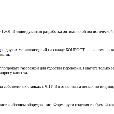
» ГЖД. Индивидуальная разработка оптимальной логистической 
в
и других металлоизделий на складе БОНРОСТ — экономически
укции.
ллопроката газорезкой для удобства перевозки. Платите только за
апросу клиента.
 на собственных станках с ЧПУ. Изготавливаем детали по индив
листогибочном оборудовании. Формируем изделия требуемой ко