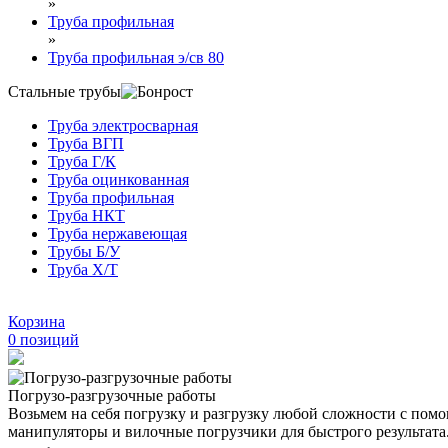
»
Труба профильная
»
Труба профильная э/св 80
Стальные трубы
Труба электросварная
Труба ВГП
Труба Г/К
Труба оцинкованная
Труба профильная
Труба НКТ
Труба нержавеющая
Трубы Б/У
Труба Х/Т
Корзина
0
позиций
Погрузо-разгрузочные работы
Возьмем на себя погрузку и разгрузку любой сложности с по
манипуляторы и вилочные погрузчики для быстрого результата