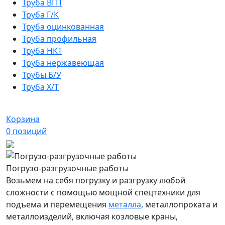
Труба ВГП
Труба Г/К
Труба оцинкованная
Труба профильная
Труба НКТ
Труба нержавеющая
Трубы Б/У
Труба Х/Т
Корзина
0
позиций
Погрузо-разгрузочные работы
Возьмем на себя погрузку и разгрузку любой
сложности с помощью мощной спецтехники для
подъема и перемещения
металла
, металлопроката и
металлоизделий, включая козловые краны,