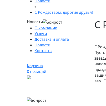
Новости
»
С Рождеством, дорогие друзья!
С 
Новости
О компании
Услуги
Доставка и оплата
Новости
С Рож
Контакты
Пусть
звезд
напол
Корзина
празд
0
позиций
ваши 
вам! 